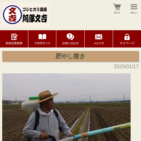
肥やし撒き
2020/01/17