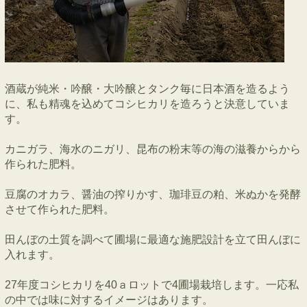
酒蔵が純米・吟醸・大吟醸とタンク毎に日本酒を造るよう
に、私も精魂を込めてコシヒカリを造ろうと決意していま
す。
カニガラ、海水のニガリ、昆布の粉末等の海の滋養からから
作られた肥料。
豆腐のオカラ、醤油の搾りかす、珈琲豆の粕、米ぬかを発酵
させて作られた肥料。
田んぼの土質を調べて圃場に最適な施肥設計を立て田んぼに
入れます。
27年度コシヒカリを40ａロットで4圃場栽培します。一応私
の中では味に対するイメージはあります。