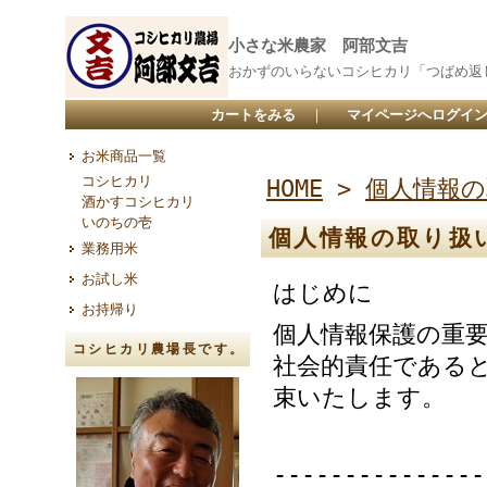
小さな米農家 阿部文吉
おかずのいらないコシヒカリ「つばめ返
カートをみる
｜
マイページへログイ
お米商品一覧
コシヒカリ
HOME
>
個人情報
酒かすコシヒカリ
いのちの壱
個人情報の取り扱
業務用米
お試し米
はじめに
お持帰り
個人情報保護の重
コシヒカリ農場長です。
社会的責任である
束いたします。
---------------