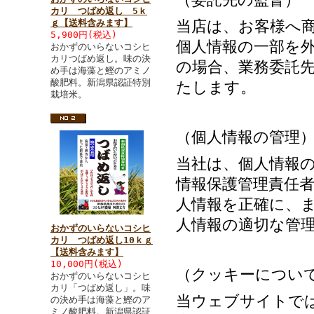
カリ つばめ返し 5ｋ
ｇ【送料含みます】
当店は、お客様へ
5,900円(税込)
個人情報の一部を
おかずのいらないコシヒ
カリつばめ返し。味の決
の場合、業務委託
め手は海藻と鰹のアミノ
酸肥料。新潟県認証特別
たします。
栽培米。
（個人情報の管理
当社は、個人情報
情報保護管理責任
人情報を正確に、
人情報の適切な管
おかずのいらないコシヒ
カリ つばめ返し10ｋｇ
【送料含みます】
10,000円(税込)
（クッキーについ
おかずのいらないコシヒ
カリ「つばめ返し」。味
当ウェブサイトで
の決め手は海藻と鰹のア
ミノ酸肥料。新潟県認証