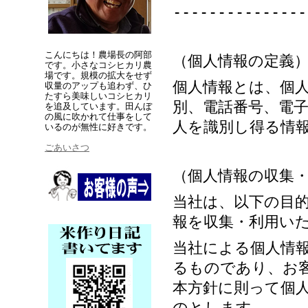
---------------
こんにちは！農場長の阿部
（個人情報の定義
です。小さなコシヒカリ農
場です。規模の拡大をせず
個人情報とは、個
収量のアップも追わず、ひ
たすら美味しいコシヒカリ
別、電話番号、電
を追及しています。田んぼ
の風に吹かれて仕事をして
人を識別し得る情
いるのが無性に好きです。
ごあいさつ
（個人情報の収集
当社は、以下の目
報を収集・利用い
当社による個人情
るものであり、お
本方針に則って個
のとします。