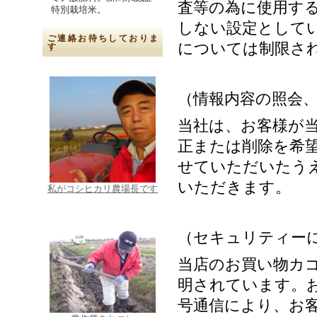
査等の為に使用す
特別栽培米。
しない設定として
ご連絡お待ちしておりま
については制限さ
す
（情報内容の照会
当社は、お客様が
正または削除を希
せていただいたう
いただきます。
私がコシヒカリ農場長です
（セキュリティー
当店のお買い物カ
明されています。お
号通信により、お