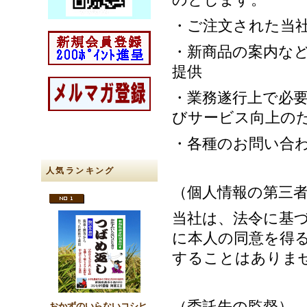
・ご注文された当
・新商品の案内な
提供
・業務遂行上で必
びサービス向上の
・各種のお問い合
人気ランキング
（個人情報の第三
当社は、法令に基
に本人の同意を得
することはありま
（委託先の監督）
おかずのいらないコシヒ