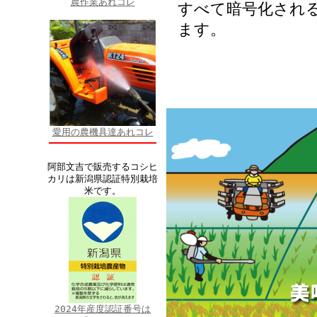
農作業あれコレ
すべて暗号化され
ます。
愛用の農機具達あれコレ
阿部文吉で販売するコシヒ
カリは新潟県認証特別栽培
米です。
2024年産度認証番号は