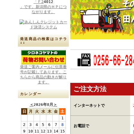
「Ｆ2
4012
」です。新潟県のＨＰにつ
ながります。
発送商品の検索はコチラ
↓↓
発送ご案内メールに伝票番
号が記載してあります。こ
ちらから商品の動きが解り
ます。
ご注文方法
カレンダー
＜
2026年8月
＞
インターネットで
日
月
火
水
木
金
土
1
2
3
4
5
6
7
8
お電話で
9
10
11
12
13
14
15