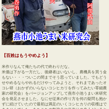
【百姓はもうやめよう】
米作りなんて俺たちの代で終わりだな。
米価は下がる一方だし、後継者はいないし、農機具を買う金
もない・・・ついこの間までそう思っていました。でもどう
せやめるならやれるだけやってみようと、それまであったオ
コレ研（おかずのいらないコシヒカリを作ってみたい零細農
家の研究会）をバージョンアップして燕市小池うまい米研究
会を発足させました。なにせ従来の作り方を何の疑問も抱か
ずに続けていたので最初は満足のいくコシヒカリの収穫はで