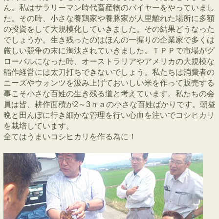
ん。私はサラリーマン時代畜産物のバイヤーをやっていまし
た。その時、小さな養鶏家や養豚家が人里離れた場所に多額
の投資をして大規模化していきました。その結果どうなった
でしょうか。生き残ったのはほんの一握りの企業家で多くは
厳しい競争の末に淘汰されていきました。ＴＰＰで市場がグ
ローバルになった時、オーストラリアやアメリカの大規模な
稲作経営には太刀打ちできないでしょう。私たちは消費者の
ニーズやウォンツを汲み上げておいしい米を作って販売する
事こそ小さな百姓の生き残る道と考えています。私たちの会
員は皆、耕作面積が2～3ｈａの小さな百姓ばかりです。朝昼
晩と田んぼに行き細かな管理を行い心血を注いでコシヒカリ
を栽培しています。
全てはうまいコシヒカリを作る為に！