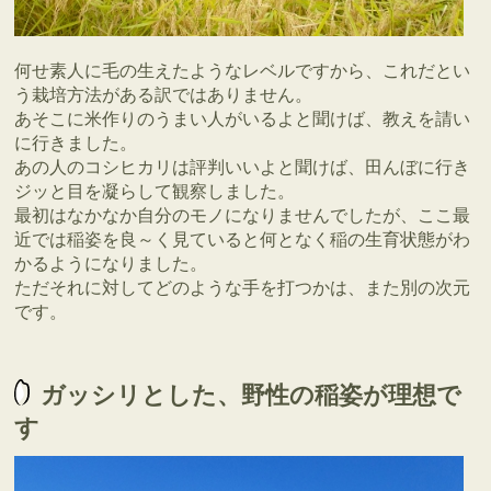
何せ素人に毛の生えたようなレベルですから、これだとい
う栽培方法がある訳ではありません。
あそこに米作りのうまい人がいるよと聞けば、教えを請い
に行きました。
あの人のコシヒカリは評判いいよと聞けば、田んぼに行き
ジッと目を凝らして観察しました。
最初はなかなか自分のモノになりませんでしたが、ここ最
近では稲姿を良～く見ていると何となく稲の生育状態がわ
かるようになりました。
ただそれに対してどのような手を打つかは、また別の次元
です。
ガッシリとした、野性の稲姿が理想で
す