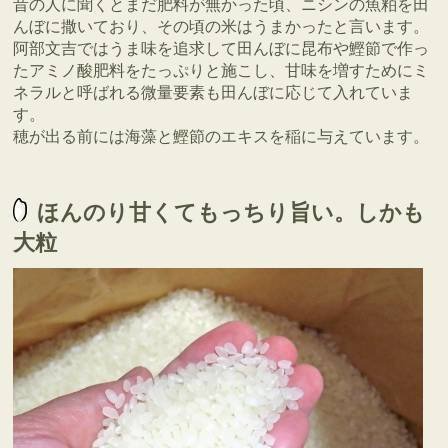
昔の人に聞くとまだ肥料が無かった頃、ニシンの魚粕を田
んぼに撒いており、その頃の米はうまかったと言います。
阿部文吉ではうま味を追求して田んぼに昆布や鰹節で作っ
たアミノ酸肥料をたっぷりと施こし、甘味を増すためにミ
ネラルと呼ばれる微量要素も田んぼに応じて入れていま
す。
穂が出る前には海藻と鰹節のエキスを稲に与えています。
ほんのり甘くてもっちり旨い。しかも
大粒