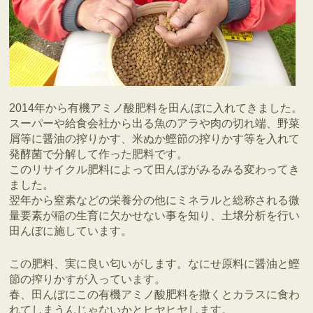
2014年から有機アミノ酸肥料を田んぼに入れてきました。
スーパーや給食会社から出る魚のアラや肉の切れ端、野菜
屑等に醤油の搾りかす、米ぬか鰹節の搾りかす等を入れて
発酵菌で分解して作った肥料です。
このリサイクル肥料によって田んぼがみるみる変わってき
ました。
翌年から窒素などの栄養分の他にミネラルと総称される微
量要素が稲の生育に欠かせない事を知り、土壌分析を行い
田んぼに施しています。
この肥料、実に良い匂いがします。なにせ原料に醤油と鰹
節の搾りかすが入っています。
春、田んぼにこの有機アミノ酸肥料を撒くとカラスに食わ
れてしまうんじゃないかとヒヤヒヤします。