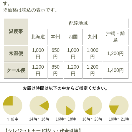
す。
※価格は税込の表示です。
配達地域
温度帯
沖縄・離
北海道
本州
四国
九州
島
1,000
650
1,000
1,000
常温便
1,200円
円
円
円
円
1,200
850
1,200
1,200
クール便
1,400円
円
円
円
円
【クレジットカード払い・代金引換】