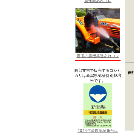
農作業あれコレ
愛用の農機具達あれコレ
阿部文吉で販売するコシヒ
銀
カリは新潟県認証特別栽培
米です。
2024年産度認証番号は