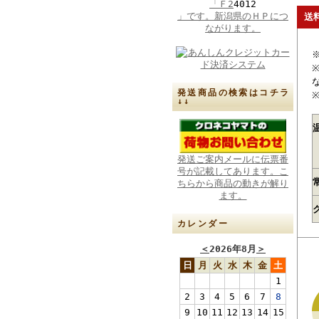
「Ｆ2
4012
」です。新潟県のＨＰにつ
送
ながります。
発送商品の検索はコチラ
↓↓
発送ご案内メールに伝票番
号が記載してあります。こ
ちらから商品の動きが解り
ます。
カレンダー
＜
2026年8月
＞
日
月
火
水
木
金
土
1
2
3
4
5
6
7
8
9
10
11
12
13
14
15