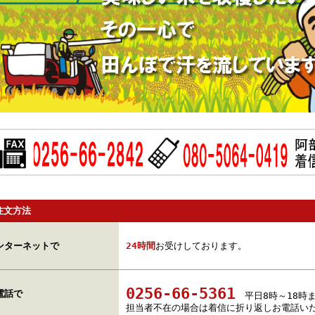
注文方法
ンターネットで
24時間
お受けしております。
0256-66-5361
電話で
平日8時～18時
担当者不在の場合は着信に折り返しお電話い