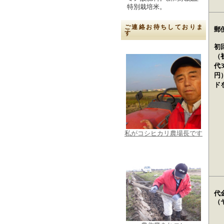
特別栽培米。
ご連絡お待ちしておりま
郵
す
初
（
代
円
ド
私がコシヒカリ農場長です
代
（