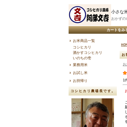
小さな
おかずの
カートをみ
お米商品一覧
HO
コシヒカリ
酒かすコシヒカリ
お
いのちの壱
お
業務用米
お試し米
1
お持帰り
コシヒカリ農場長です。