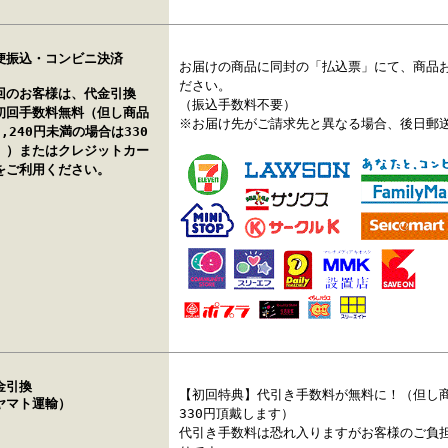
便振込・コンビニ決済
お届けの商品に同封の「払込票」にて、商品
ださい。
回のお客様は、代金引換
（振込手数料不要）
初回手数料無料（但し商品
※お届け先がご請求先と異なる場合、後日郵
3,240円未満の場合は330
））またはクレジットカー
をご利用ください。
金引換
【初回特典】代引き手数料が無料に！（但し商
ヤマト運輸）
330円頂戴します）
代引き手数料は恐れ入りますがお客様のご負