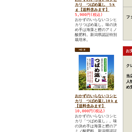
カリ つばめ返し 5ｋ
ｇ【送料含みます】
5,900円(税込)
フ
おかずのいらないコシヒ
カリつばめ返し。味の決
め手は海藻と鰹のアミノ
酸肥料。新潟県認証特別
栽培米。
お
ク
当
人
め
おかずのいらないコシヒ
カリ つばめ返し10ｋｇ
【送料含みます】
10,000円(税込)
おかずのいらないコシヒ
カリ「つばめ返し」。味
の決め手は海藻と鰹のア
ミノ酸肥料。新潟県認証