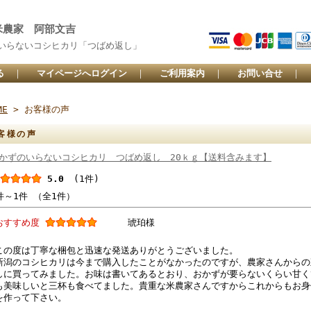
米農家 阿部文吉
いらないコシヒカリ「つばめ返し」
る
｜
マイページへログイン
｜
ご利用案内
｜
お問い合せ
｜
ME
> お客様の声
客様の声
かずのいらないコシヒカリ つばめ返し 20ｋｇ【送料含みます】
5.0
(1件)
件～1件 （全1件）
おすすめ度
琥珀様
この度は丁寧な梱包と迅速な発送ありがとうございました。
新潟のコシヒカリは今まで購入したことがなかったのですが、農家さんからの
しに買ってみました。お味は書いてあるとおり、おかずが要らないくらい甘く
も美味しいと三杯も食べてました。貴重な米農家さんですからこれからもお身
を作って下さい。