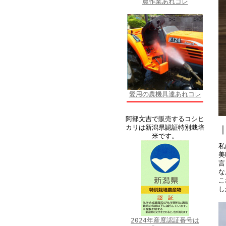
農作業あれコレ
愛用の農機具達あれコレ
阿部文吉で販売するコシヒ
カリは新潟県認証特別栽培
米です。
私
美
言
な
こ
し
2024年産度認証番号は