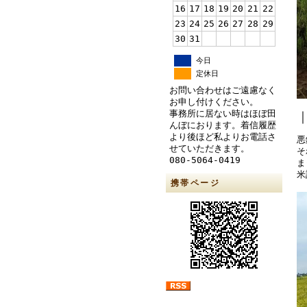
16
17
18
19
20
21
22
23
24
25
26
27
28
29
30
31
今日
定休日
お問い合わせはご遠慮なく
お申し付けください。
事務所に居ない時はほぼ田
んぼにおります。着信履歴
より後ほど私よりお電話さ
悪
せていただきます。
そ
080-5064-0419
ま
米
携帯ページ