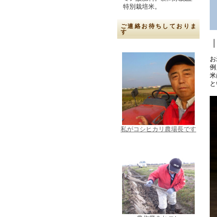
特別栽培米。
ご連絡お待ちしておりま
す
お
例
米
と
私がコシヒカリ農場長です