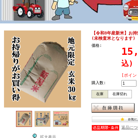
【令和8年産新米】お持
(未検査米となります)
価格:
15
込)
[ポイン
購入数:
在庫
在庫切れ
返品につ
拡大表示