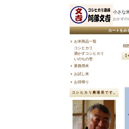
小さな
おかずの
カートをみ
お米商品一覧
HO
コシヒカリ
酒かすコシヒカリ
【
いのちの壱
業務用米
お試し米
お持帰り
コシヒカリ農場長です。