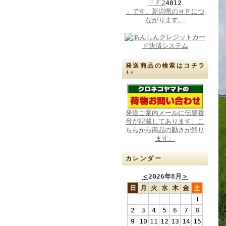
「Ｆ2
4012
」です。新潟県のＨＰにつ
ながります。
発送商品の検索はコチラ
↓↓
発送ご案内メールに伝票番
号が記載してあります。こ
ちらから商品の動きが解り
ます。
カレンダー
＜
2026年8月
＞
日
月
火
水
木
金
土
1
2
3
4
5
6
7
8
9
10
11
12
13
14
15