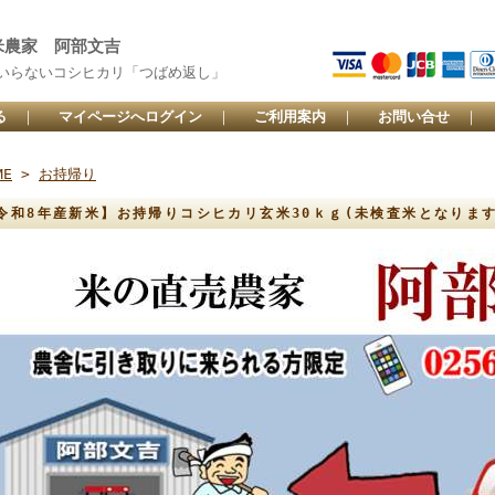
米農家 阿部文吉
いらないコシヒカリ「つばめ返し」
る
｜
マイページへログイン
｜
ご利用案内
｜
お問い合せ
｜
ME
>
お持帰り
令和8年産新米】お持帰りコシヒカリ玄米30ｋｇ(未検査米となります