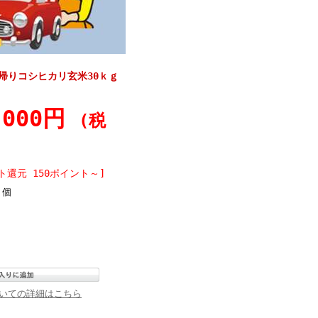
帰りコシヒカリ玄米30ｋｇ
,000円
(税
ト還元 150ポイント～]
個
いての詳細はこちら