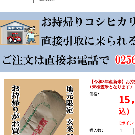
【令和8年産新米】お持
(未検査米となります)
価格:
15
込)
[ポイン
購入数: