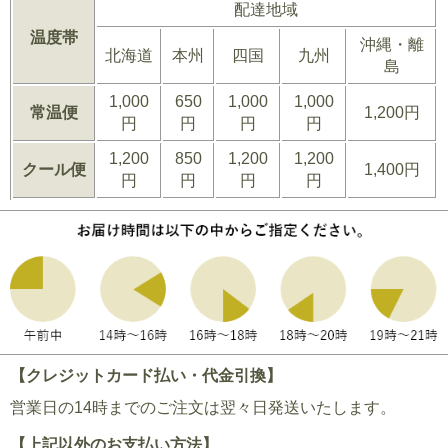
配達地域
温度帯
沖縄・離
北海道
本州
四国
九州
島
1,000
650
1,000
1,000
常温便
1,200円
円
円
円
円
1,200
850
1,200
1,200
クール便
1,400円
円
円
円
円
【クレジットカード払い・代金引換】
営業日の14時までのご注文は翌々日発送いたします。
【上記以外のお支払い方法】